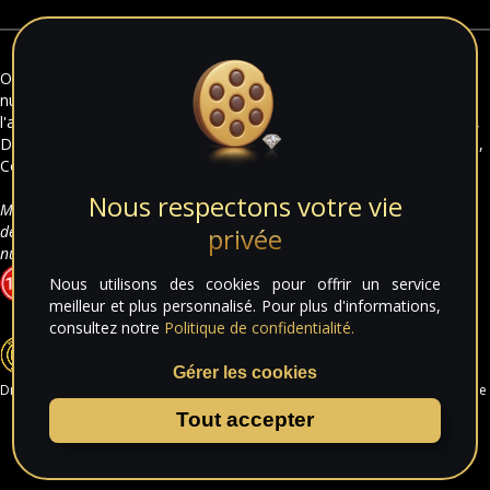
OMGCasino.com est exploité par Marquis Element Interactive SRL,
numéro d'enregistrement de l'entreprise 3-102-925180, dont
l'adresse enregistrée est : Provincia 03 Cartago, Canton 01 Cartago,
Distrito Oriental, Avenida Doce, Calle Uno, Contiguo A Sede Asis FC,
Costa Rica.
Nous respectons votre vie
Marquis Element Interactive SRL est licenciée et réglementée en vertu
privée
de la Loi sur les jeux par la Tobique Gaming Commission avec le
numéro de licence 000059.
Nous utilisons des cookies pour offrir un service
meilleur et plus personnalisé. Pour plus d'informations,
consultez notre
Politique de confidentialité.
Veuillez jouer de manière responsable
Gérer les cookies
Droits d'auteur © OMG Casino. 2026.
Heure actuelle
Tout accepter