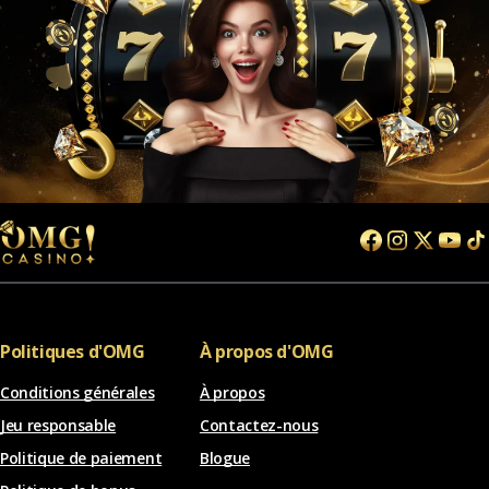
Politiques d'OMG
À propos d'OMG
Conditions générales
À propos
Jeu responsable
Contactez-nous
Politique de paiement
Blogue