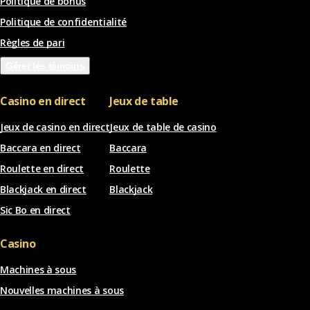
Politique de bonus
Politique de confidentialité
Règles de pari
Gérer les témoins
Casino en direct
Jeux de table
Jeux de casino en direct
Jeux de table de casino
Baccara en direct
Baccara
Roulette en direct
Roulette
Blackjack en direct
Blackjack
Sic Bo en direct
Casino
Machines à sous
Nouvelles machines à sous